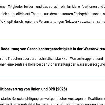
ner Mitglieder fördern und das Sprachrohr für klare Positionen und S
ich nicht allein auf Themen aus dem gesamten Fachgebiet, sondern a
BWK knüpft durch regionale Veranstaltungen Netzwerke zwischen seine
Bedeutung von Geschlechtergerechtigkeit in der Wasserwirtsc
n und Mädchen überdurchschnittlich stark von Wasserknappheit und 
egionen eine zentrale Rolle bei der Sicherstellung der Wasserversorg
itionsvertrag von Union und SPD (2025)
 starke Berücksichtigung umweltpolitischer Aussagen im Koalitionsve
el der Klimaneutralität bis zum Jahr 2045, gleichzeitig werden aber