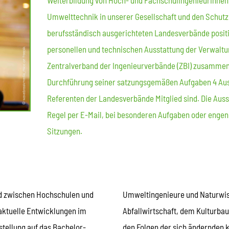
Weiterbildung von Hoch- und Fachschulingenieurinnen u
Umwelttechnik in unserer Gesellschaft und den Schutz
berufsständisch ausgerichteten Landesverbände positi
personellen und technischen Ausstattung der Verwaltu
Zentralverband der Ingenieurverbände (ZBI) zusammen.
Durchführung seiner satzungsgemäßen Aufgaben 4 Auss
Referenten der Landesverbände Mitglied sind. Die Aussc
Regel per E-Mail, bei besonderen Aufgaben oder eng
Sitzungen.
ed zwischen Hochschulen und
Umweltingenieure und Naturwiss
aktuelle Entwicklungen im
Abfallwirtschaft, dem Kulturba
stellung auf das Bachelor-
den Folgen der sich ändernden 