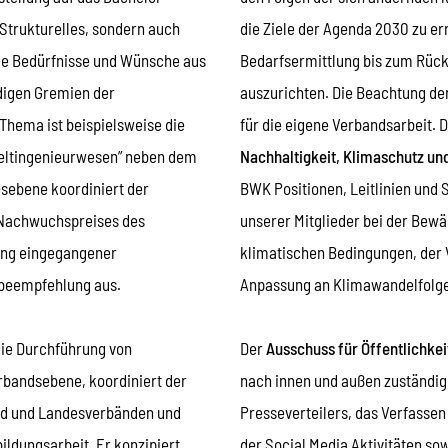
Strukturelles, sondern auch
die Ziele der Agenda 2030 zu er
die Bedürfnisse und Wünsche aus
Bedarfsermittlung bis zum Rück
digen Gremien der
auszurichten. Die Beachtung der
Thema ist beispielsweise die
für die eigene Verbandsarbeit. 
eltingenieurwesen” neben dem
Nachhaltigkeit, Klimaschutz u
sebene koordiniert der
BWK Positionen, Leitlinien und
 Nachwuchspreises des
unserer Mitglieder bei der Bewä
ung eingegangener
klimatischen Bedingungen, der 
abeempfehlung aus.
Anpassung an Klimawandelfolge
die Durchführung von
Der
Ausschuss für Öffentlichkei
rbandsebene, koordiniert der
nach innen und außen zuständig.
nd und Landesverbänden und
Presseverteilers, das Verfassen
ildungsarbeit. Er konzipiert
der Social Media Aktivitäten so