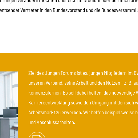
fahrungen verändern möchten oder sich im Studium oder beruflich ori
entsendet Vertreter in den Bundesvorstand und die Bundesversamml
Ziel des Jungen Forums ist es, jungen Mitgliedern im 
unseren Verband, seine Arbeit und den Nutzen – z. B. au
kennenzulernen. Es soll dabei helfen, das notwendige 
Karriereentwicklung sowie den Umgang mit den sich 
Arbeitsmarkt zu erwerben. Wir helfen beispielsweise 
und Abschlussarbeiten.